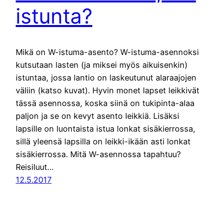
istunta?
Mikä on W-istuma-asento? W-istuma-asennoksi
kutsutaan lasten (ja miksei myös aikuisenkin)
istuntaa, jossa lantio on laskeutunut alaraajojen
väliin (katso kuvat). Hyvin monet lapset leikkivät
tässä asennossa, koska siinä on tukipinta-alaa
paljon ja se on kevyt asento leikkiä. Lisäksi
lapsille on luontaista istua lonkat sisäkierrossa,
sillä yleensä lapsilla on leikki-ikään asti lonkat
sisäkierrossa. Mitä W-asennossa tapahtuu?
Reisiluut…
12.5.2017