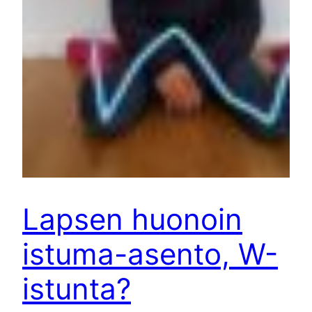
Lapsen huonoin
istuma-asento, W-
istunta?