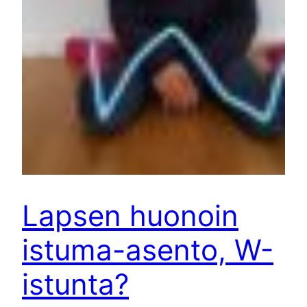
Lapsen huonoin
istuma-asento, W-
istunta?